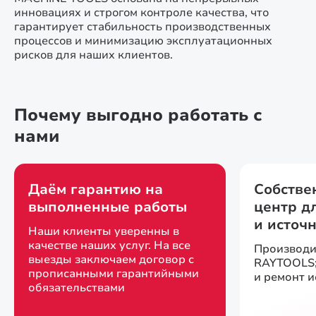
инновациях и строгом контроле качества, что
гарантирует стабильность производственных
процессов и минимизацию эксплуатационных
рисков для наших клиентов.
Почему выгодно работать с
нами
Даём гарантию на
Собстве
выполненные работы
центр д
и источ
Наши клиенты уверенны в
качестве наших услуг. На все
Производи
выезды заключаем договор с
RAYTOOLS;
прописанными гарантийными
и ремонт 
обязательствами