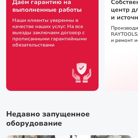
Даём гарантию на
Собстве
выполненные работы
центр д
и источ
Наши клиенты уверенны в
качестве наших услуг. На все
Производи
выезды заключаем договор с
RAYTOOLS;
прописанными гарантийными
и ремонт 
обязательствами
Недавно запущенное
оборудование