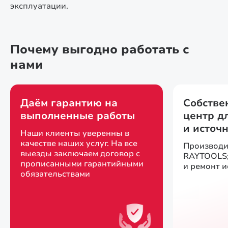
эксплуатации.
Почему выгодно работать с
нами
Даём гарантию на
Собстве
выполненные работы
центр д
и источ
Наши клиенты уверенны в
качестве наших услуг. На все
Производи
выезды заключаем договор с
RAYTOOLS;
прописанными гарантийными
и ремонт 
обязательствами