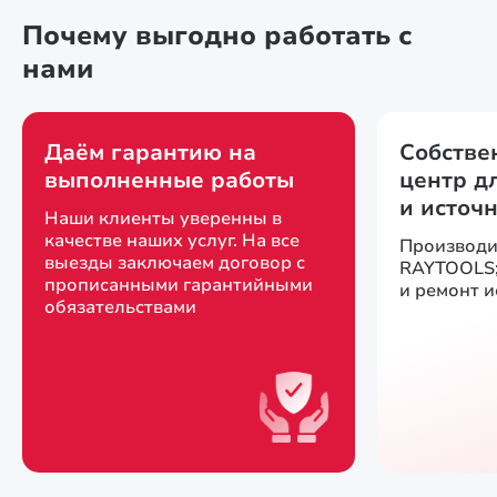
Почему выгодно работать с
нами
Даём гарантию на
Собстве
выполненные работы
центр д
и источ
Наши клиенты уверенны в
качестве наших услуг. На все
Производи
выезды заключаем договор с
RAYTOOLS;
прописанными гарантийными
и ремонт 
обязательствами