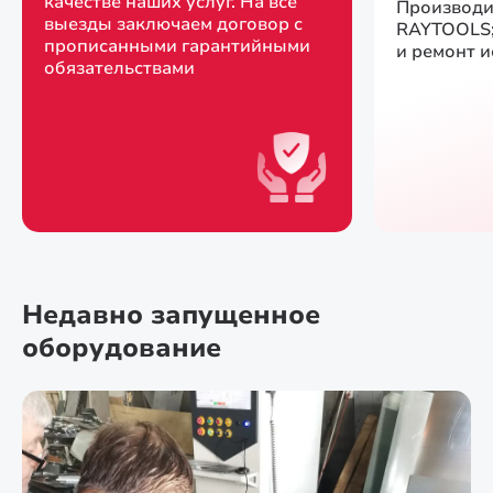
качестве наших услуг. На все
Производи
выезды заключаем договор с
RAYTOOLS;
прописанными гарантийными
и ремонт 
обязательствами
Недавно запущенное
оборудование