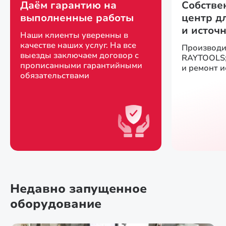
Даём гарантию на
Собстве
выполненные работы
центр д
и источ
Наши клиенты уверенны в
качестве наших услуг. На все
Производи
выезды заключаем договор с
RAYTOOLS;
прописанными гарантийными
и ремонт 
обязательствами
Недавно запущенное
оборудование