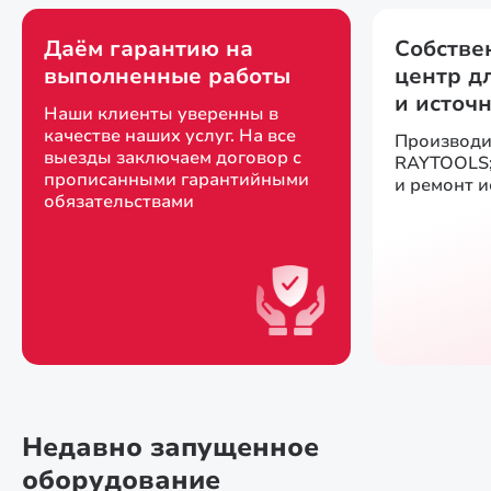
Даём гарантию на
Собстве
выполненные работы
центр д
и источ
Наши клиенты уверенны в
качестве наших услуг. На все
Производи
выезды заключаем договор с
RAYTOOLS;
прописанными гарантийными
и ремонт 
обязательствами
Недавно запущенное
оборудование