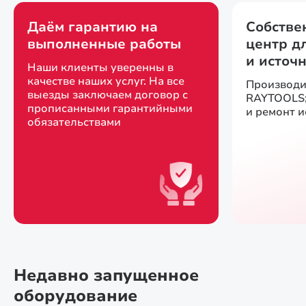
Даём гарантию на
Собстве
выполненные работы
центр д
и источ
Наши клиенты уверенны в
качестве наших услуг. На все
Производи
выезды заключаем договор с
RAYTOOLS;
прописанными гарантийными
и ремонт 
обязательствами
Недавно запущенное
оборудование