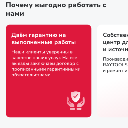
Почему выгодно работать с
нами
Даём гарантию на
Собстве
выполненные работы
центр д
и источ
Наши клиенты уверенны в
качестве наших услуг. На все
Производи
выезды заключаем договор с
RAYTOOLS;
прописанными гарантийными
и ремонт 
обязательствами