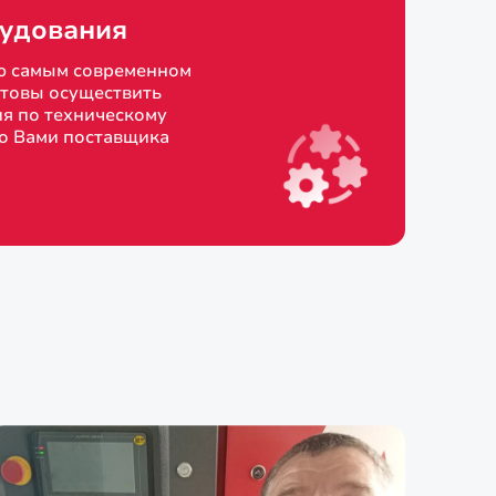
удования
ю самым современном
товы осуществить
я по техническому
о Вами поставщика