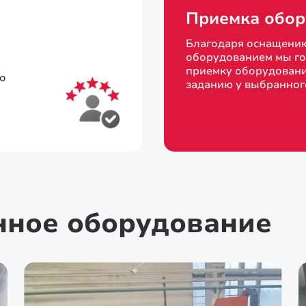
Приемка обор
Благодаря оснащени
оборудованием мы го
приемку оборудовани
то
заданию у выбранног
нное оборудование