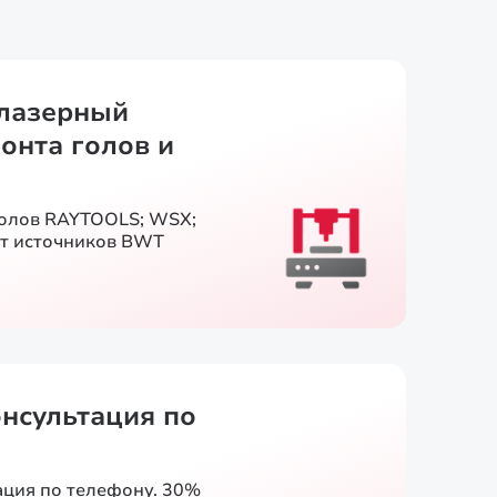
лазерный
онта голов и
голов RAYTOOLS; WSX;
т источников BWT
онсультация по
ация по телефону. 30%