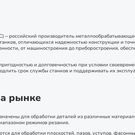
) – российский производитель металлообрабатывающег
танков, отличающихся надежностью конструкции и точ
нности, от машиностроения до приборостроения, обесп
ригодностью и долговечностью при условии своевреме
родлить срок службы станков и поддерживать их эксплу
на рынке
начены для обработки деталей из различных материал
иапазоном режимов резания.
тся для обработки плоскостей, пазов, уступов, фасон