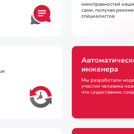
неисправностей наш
сами, получая реком
специалистов
Автоматическ
инженера
ши
Мы разработали моде
участия человека наз
что существенно сок