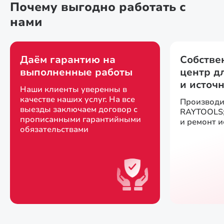
Почему выгодно работать с
нами
Даём гарантию на
Собстве
выполненные работы
центр д
и источ
Наши клиенты уверенны в
качестве наших услуг. На все
Производи
выезды заключаем договор с
RAYTOOLS;
прописанными гарантийными
и ремонт 
обязательствами