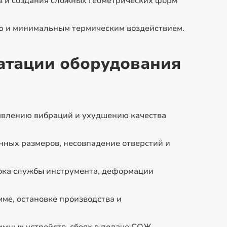
 и создания сложных геометрических форм
ью и минимальным термическим воздействием.
атации оборудования
оявлению вибраций и ухудшению качества
нных размеров, несовпадение отверстий и
рока службы инструмента, деформации
мме, остановке производства и