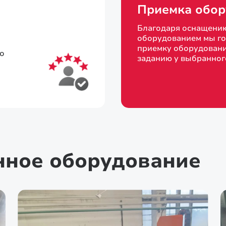
Приемка обор
Благодаря оснащени
оборудованием мы го
приемку оборудовани
то
заданию у выбранног
нное оборудование