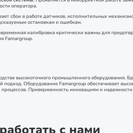
ской системы:
Проявляется в некорректной работе заж
ости оператора.
ает сбои в работе датчиков, исполнительных механизм
дсказуемым остановкам и ошибкам.
оевременная калибровка критически важны для предот
я Famargroup.
зводстве высокоточного промышленного оборудования. Бр
й подход. Оборудование Famargroup обеспечивает высок
 процессов. Приверженность инновациям и надежности
работать с нами