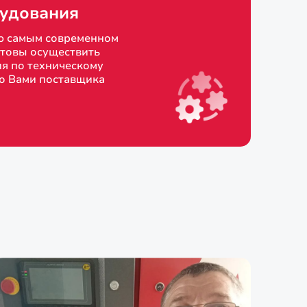
удования
ю самым современном
товы осуществить
я по техническому
о Вами поставщика