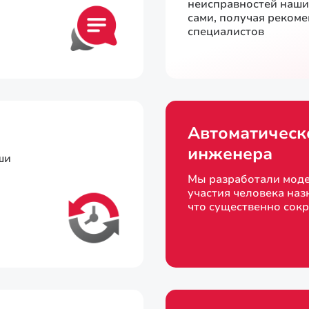
неисправностей наш
сами, получая реком
специалистов
Автоматическ
инженера
ши
Мы разработали моде
участия человека наз
что существенно сок