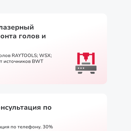
лазерный
онта голов и
голов RAYTOOLS; WSX;
т источников BWT
онсультация по
ация по телефону. 30%