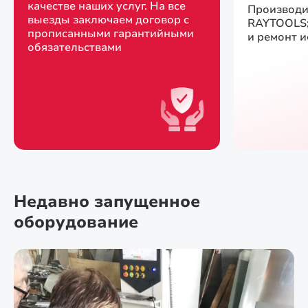
качестве наших услуг. На все
Производи
выезды заключаем договор с
RAYTOOLS;
прописанными гарантийными
и ремонт 
обязательствами
Недавно запущенное
оборудование