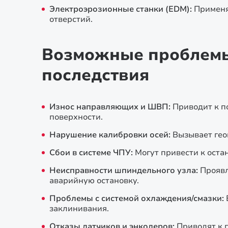
Электроэрозионные станки (EDM):
Применя
отверстий.
Возможные проблемы 
последствия
Износ направляющих и ШВП:
Приводит к п
поверхности.
Нарушение калибровки осей:
Вызывает гео
Сбои в системе ЧПУ:
Могут привести к ост
Неисправности шпиндельного узла:
Проявл
аварийную остановку.
Проблемы с системой охлаждения/смазки:
заклинивания.
Отказы датчиков и энкодеров:
Приводят к 