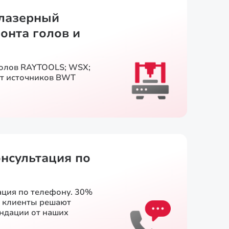
лазерный
онта голов и
голов RAYTOOLS; WSX;
т источников BWT
онсультация по
ация по телефону. 30%
и клиенты решают
ендации от наших