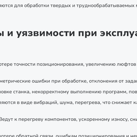
ются для обработки твердых и труднообрабатываемых 
и уязвимости при эксплуа
отере точности позиционирования, увеличению люфтов
метрические ошибки при обработке, отклонения от зада
ановке станка, некорректному выполнению программ, по
яются в виде вибраций, шума, перегрева, что снижает к
Ведут к перегреву компонентов, ускоренному износу, с
потере обратной связи, ошибкам позиционирования и н