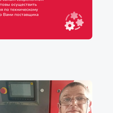
товы осуществить
я по техническому
о Вами поставщика