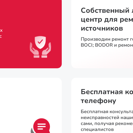
Собственный 
центр для рем
источников
х
с
Производим ремонт 
BOCI; BODOR и ремон
Бесплатная к
телефону
Бесплатная консульт
неисправностей наш
сами, получая реком
специалистов