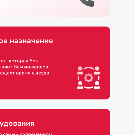
ое назначение
ль, которая без
начит Вам инженера,
ращает время выезда
удования
ю самым современном