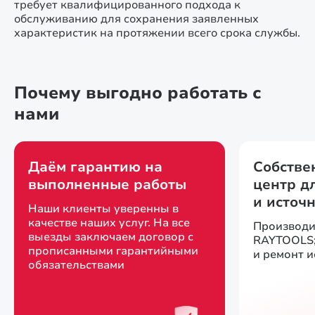
требует квалифицированного подхода к
обслуживанию для сохранения заявленных
характеристик на протяжении всего срока службы.
Почему выгодно работать с
нами
Даём гарантию на
Собстве
выполненные работы
центр д
и источ
Наши клиенты уверенны в
качестве наших услуг. На все
Производи
выезды заключаем договор с
RAYTOOLS;
прописанными гарантийными
и ремонт 
обязательствами