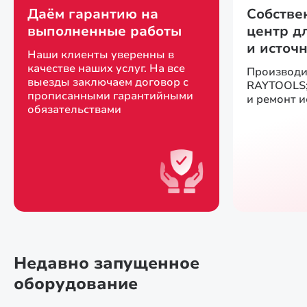
Даём гарантию на
Собстве
выполненные работы
центр д
и источ
Наши клиенты уверенны в
качестве наших услуг. На все
Производи
выезды заключаем договор с
RAYTOOLS;
прописанными гарантийными
и ремонт 
обязательствами
Недавно запущенное
оборудование