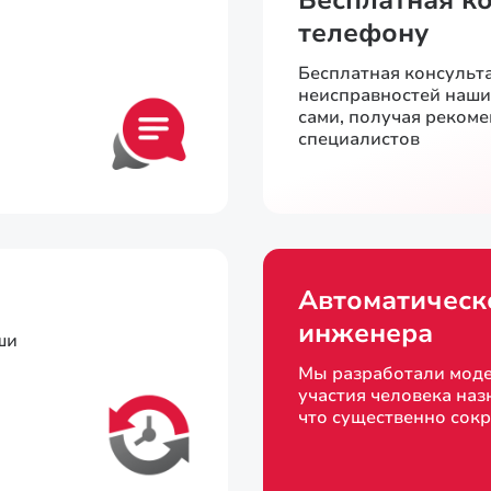
Бесплатная к
телефону
Бесплатная консульт
неисправностей наш
сами, получая реком
специалистов
Автоматическ
инженера
ши
Мы разработали моде
участия человека наз
что существенно сок