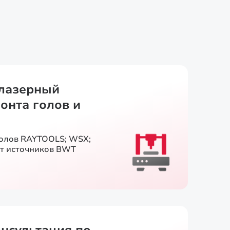
лазерный
онта голов и
голов RAYTOOLS; WSX;
т источников BWT