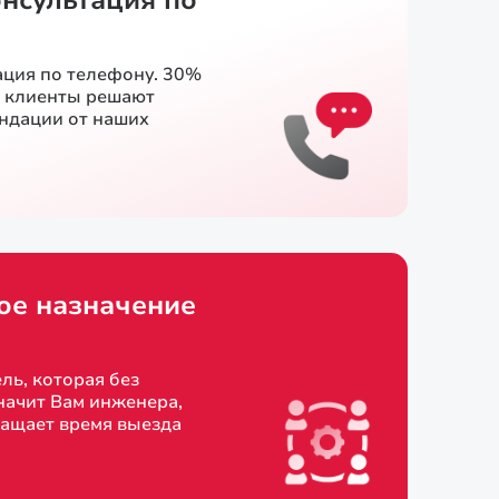
онсультация по
ация по телефону. 30%
и клиенты решают
ендации от наших
ое назначение
ль, которая без
начит Вам инженера,
ращает время выезда