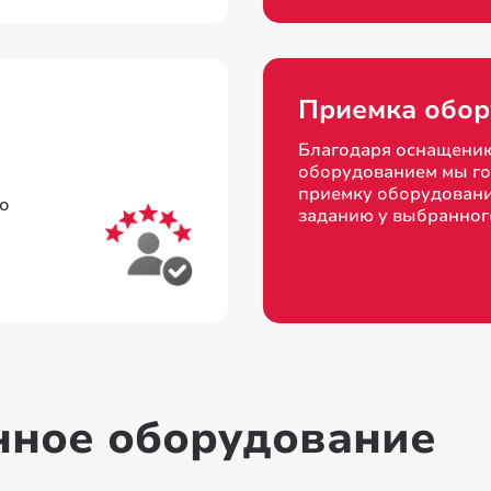
Приемка обор
Благодаря оснащени
оборудованием мы го
приемку оборудовани
то
заданию у выбранног
нное оборудование