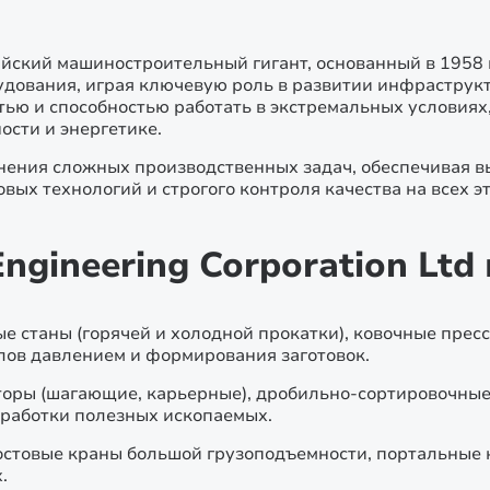
ндийский машиностроительный гигант, основанный в 1958
удования, играя ключевую роль в развитии инфрастру
ью и способностью работать в экстремальных условиях,
сти и энергетике.
ения сложных производственных задач, обеспечивая в
овых технологий и строгого контроля качества на всех э
ngineering Corporation Ltd
е станы (горячей и холодной прокатки), ковочные прес
лов давлением и формирования заготовок.
торы (шагающие, карьерные), дробильно-сортировочные
еработки полезных ископаемых.
стовые краны большой грузоподъемности, портальные 
.