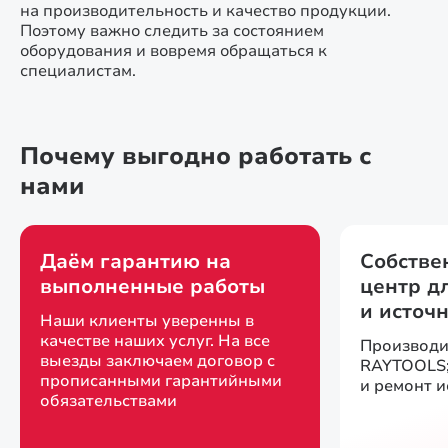
на производительность и качество продукции.
Поэтому важно следить за состоянием
оборудования и вовремя обращаться к
специалистам.
Почему выгодно работать с
нами
Даём гарантию на
Собстве
выполненные работы
центр д
и источ
Наши клиенты уверенны в
качестве наших услуг. На все
Производи
выезды заключаем договор с
RAYTOOLS;
прописанными гарантийными
и ремонт 
обязательствами