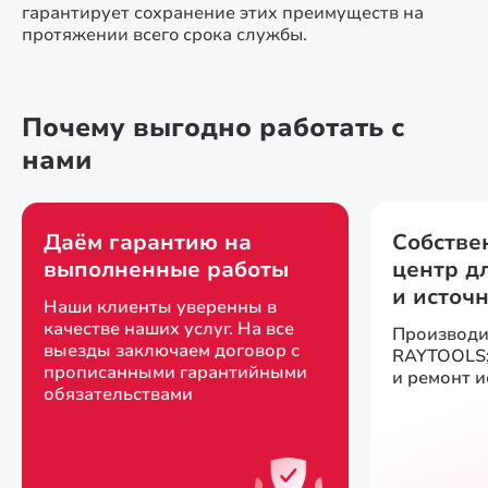
гарантирует сохранение этих преимуществ на
протяжении всего срока службы.
Почему выгодно работать с
нами
Даём гарантию на
Собстве
выполненные работы
центр д
и источ
Наши клиенты уверенны в
качестве наших услуг. На все
Производи
выезды заключаем договор с
RAYTOOLS;
прописанными гарантийными
и ремонт 
обязательствами