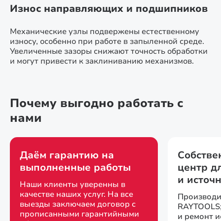
Износ направляющих и подшипников
Механические узлы подвержены естественному
износу, особенно при работе в запыленной среде.
Увеличенные зазоры снижают точность обработки
и могут привести к заклиниванию механизмов.
Почему выгодно работать с
нами
Даём гарантию на
Собстве
выполненные работы
центр д
и источ
Наши клиенты уверенны в
качестве наших услуг. На все
Производи
выезды заключаем договор с
RAYTOOLS;
прописанными гарантийными
и ремонт 