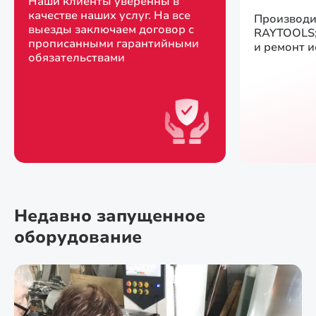
Наши клиенты уверенны в
качестве наших услуг. На все
Производи
выезды заключаем договор с
RAYTOOLS;
прописанными гарантийными
и ремонт 
обязательствами
Недавно запущенное
оборудование