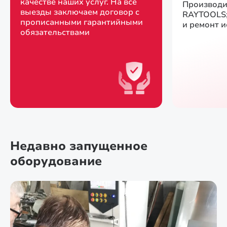
качестве наших услуг. На все
Производи
выезды заключаем договор с
RAYTOOLS;
прописанными гарантийными
и ремонт 
обязательствами
Недавно запущенное
оборудование