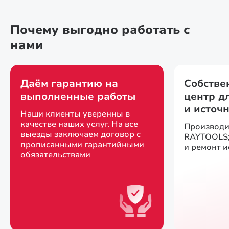
Почему выгодно работать с
нами
Даём гарантию на
Собстве
выполненные работы
центр д
и источ
Наши клиенты уверенны в
качестве наших услуг. На все
Производи
выезды заключаем договор с
RAYTOOLS;
прописанными гарантийными
и ремонт 
обязательствами