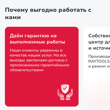
Почему выгодно работать с
нами
Даём гарантию на
Собстве
выполненные работы
центр д
и источ
Наши клиенты уверенны в
качестве наших услуг. На все
Производи
выезды заключаем договор с
RAYTOOLS;
прописанными гарантийными
и ремонт 
обязательствами