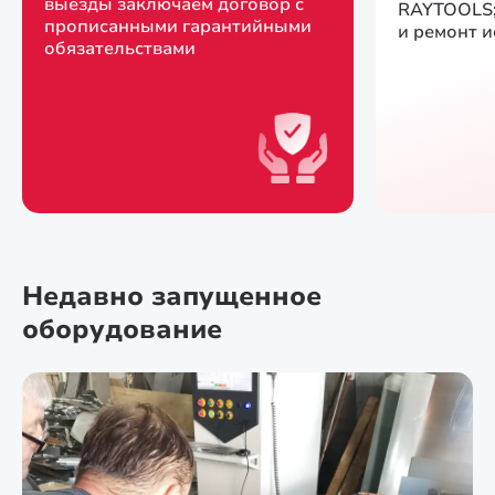
выезды заключаем договор с
RAYTOOLS;
прописанными гарантийными
и ремонт 
обязательствами
Недавно запущенное
оборудование