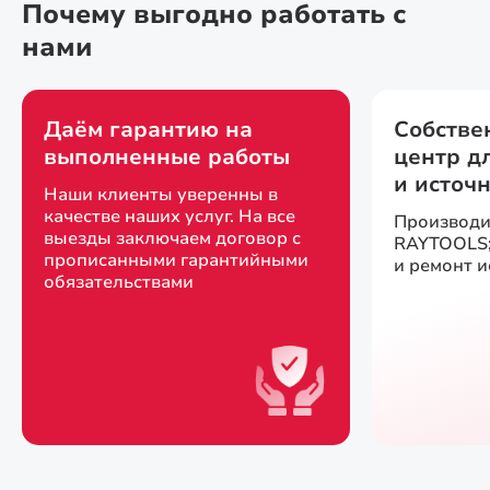
Почему выгодно работать с
нами
Даём гарантию на
Собстве
выполненные работы
центр д
и источ
Наши клиенты уверенны в
качестве наших услуг. На все
Производи
выезды заключаем договор с
RAYTOOLS;
прописанными гарантийными
и ремонт 
обязательствами