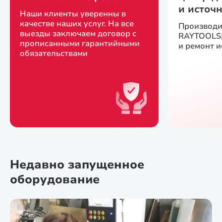
и источ
Наши клиенты уверенны в
качестве наших услуг. На все
Производи
выезды заключаем договор с
RAYTOOLS;
прописанными гарантийными
и ремонт 
обязательствами
Недавно запущенное
оборудование