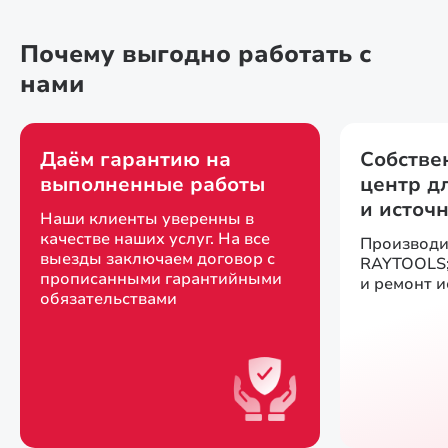
Почему выгодно работать с
нами
Даём гарантию на
Собстве
выполненные работы
центр д
и источ
Наши клиенты уверенны в
качестве наших услуг. На все
Производи
выезды заключаем договор с
RAYTOOLS;
прописанными гарантийными
и ремонт 
обязательствами