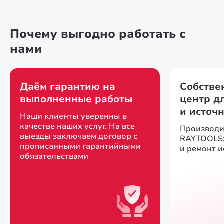
Почему выгодно работать с
нами
Даём гарантию на
Собстве
выполненные работы
центр д
и источ
Наши клиенты уверенны в
качестве наших услуг. На все
Производи
выезды заключаем договор с
RAYTOOLS;
прописанными гарантийными
и ремонт 
обязательствами