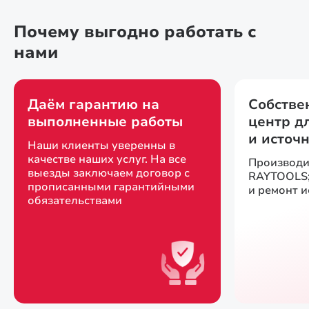
Почему выгодно работать с
нами
Даём гарантию на
Собстве
выполненные работы
центр д
и источ
Наши клиенты уверенны в
качестве наших услуг. На все
Производи
выезды заключаем договор с
RAYTOOLS;
прописанными гарантийными
и ремонт 
обязательствами