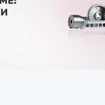
ME:
 И