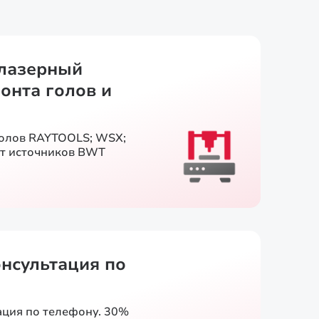
лазерный
онта голов и
голов RAYTOOLS; WSX;
т источников BWT
онсультация по
ация по телефону. 30%