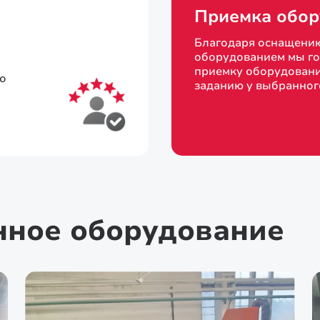
Приемка обор
Благодаря оснащени
оборудованием мы го
приемку оборудовани
то
заданию у выбранног
нное оборудование