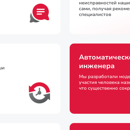
неисправностей наш
сами, получая реком
специалистов
Автоматическ
инженера
ши
Мы разработали моде
участия человека наз
что существенно сок