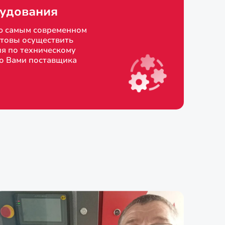
удования
ю самым современном
товы осуществить
я по техническому
о Вами поставщика