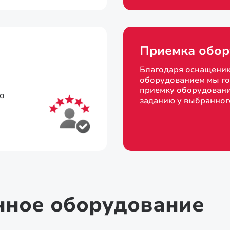
Приемка обор
Благодаря оснащени
оборудованием мы го
приемку оборудовани
то
заданию у выбранног
нное оборудование