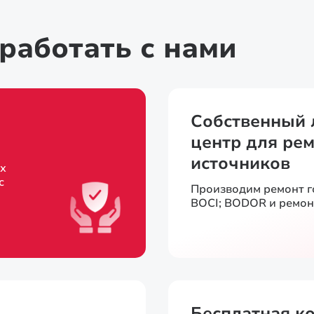
работать с нами
Собственный 
центр для рем
источников
х
с
Производим ремонт 
BOCI; BODOR и ремон
Бесплатная к