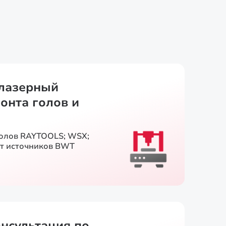
лазерный
онта голов и
голов RAYTOOLS; WSX;
т источников BWT
онсультация по