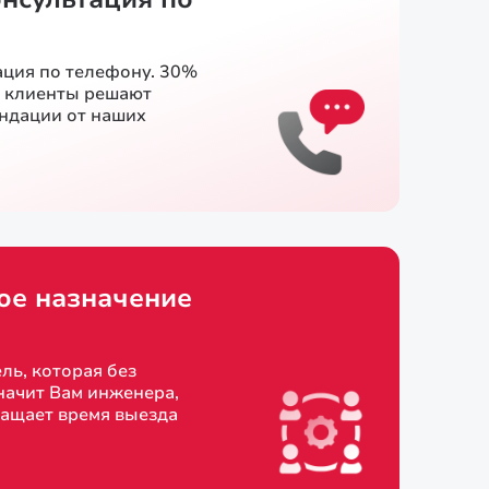
ация по телефону. 30%
и клиенты решают
ендации от наших
ое назначение
ль, которая без
начит Вам инженера,
ращает время выезда