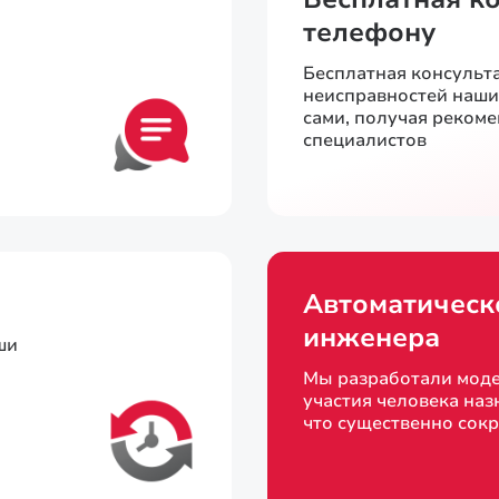
телефону
Бесплатная консульт
неисправностей наш
сами, получая реком
специалистов
Автоматическ
инженера
ши
Мы разработали моде
участия человека наз
что существенно сок