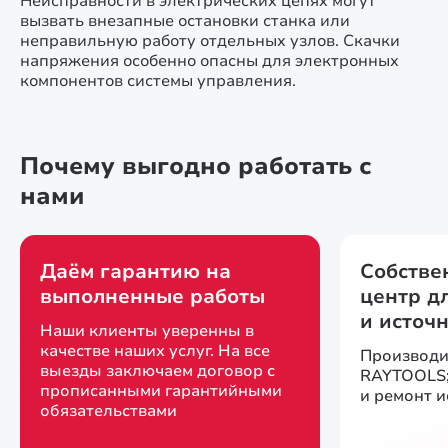
Неисправности в электрических цепях могут
вызвать внезапные остановки станка или
неправильную работу отдельных узлов. Скачки
напряжения особенно опасны для электронных
компонентов системы управления.
Почему выгодно работать с
нами
Даём гарантию на
Собстве
выполненные работы
центр д
и источ
Наши клиенты уверенны в
качестве наших услуг. На все
Производи
выезды заключаем договор с
RAYTOOLS;
прописанными гарантийными
и ремонт 
обязательствами