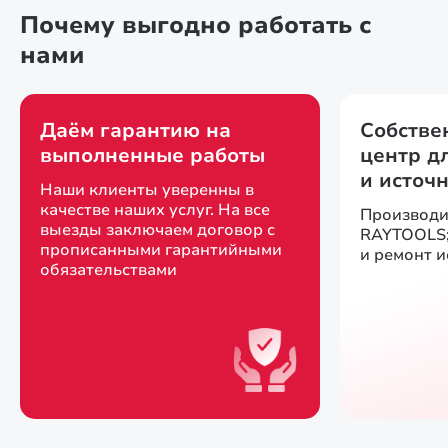
Почему выгодно работать с
нами
Даём гарантию на
Собстве
выполненные работы
центр д
и источ
Наши клиенты уверенны в
качестве наших услуг. На все
Производи
выезды заключаем договор с
RAYTOOLS;
прописанными гарантийными
и ремонт 
обязательствами