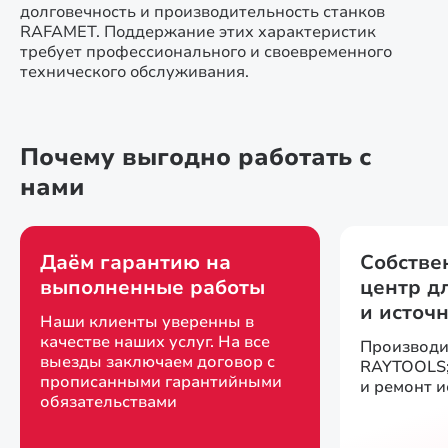
долговечность и производительность станков
RAFAMET. Поддержание этих характеристик
требует профессионального и своевременного
технического обслуживания.
Почему выгодно работать с
нами
Даём гарантию на
Собстве
выполненные работы
центр д
и источ
Наши клиенты уверенны в
качестве наших услуг. На все
Производи
выезды заключаем договор с
RAYTOOLS;
прописанными гарантийными
и ремонт 
обязательствами