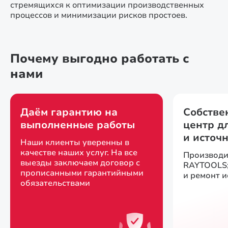
стремящихся к оптимизации производственных
процессов и минимизации рисков простоев.
Почему выгодно работать с
нами
Даём гарантию на
Собстве
выполненные работы
центр д
и источ
Наши клиенты уверенны в
качестве наших услуг. На все
Производи
выезды заключаем договор с
RAYTOOLS;
прописанными гарантийными
и ремонт 
обязательствами