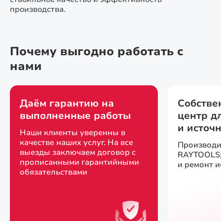
производства.
Почему выгодно работать с
нами
Даём гарантию на
Собстве
выполненные работы
центр д
и источ
Наши клиенты уверенны в
качестве наших услуг. На все
Производи
выезды заключаем договор с
RAYTOOLS;
прописанными гарантийными
и ремонт 
обязательствами