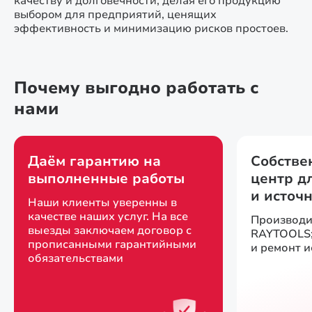
качеству и долговечности, делая его продукцию
выбором для предприятий, ценящих
эффективность и минимизацию рисков простоев.
Почему выгодно работать с
нами
Даём гарантию на
Собстве
выполненные работы
центр д
и источ
Наши клиенты уверенны в
качестве наших услуг. На все
Производи
выезды заключаем договор с
RAYTOOLS;
прописанными гарантийными
и ремонт 
обязательствами