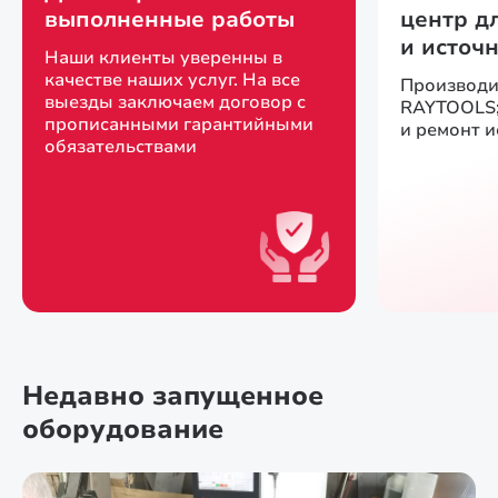
выполненные работы
центр д
и источ
Наши клиенты уверенны в
качестве наших услуг. На все
Производи
выезды заключаем договор с
RAYTOOLS;
прописанными гарантийными
и ремонт 
обязательствами
Недавно запущенное
оборудование