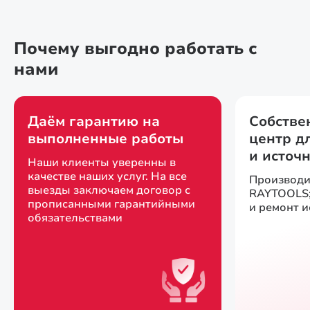
Почему выгодно работать с
нами
Даём гарантию на
Собстве
выполненные работы
центр д
и источ
Наши клиенты уверенны в
качестве наших услуг. На все
Производи
выезды заключаем договор с
RAYTOOLS;
прописанными гарантийными
и ремонт 
обязательствами