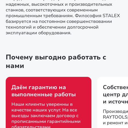
надежных, высокоточных и производительных
станков, соответствующих современным
промышленным требованиям. Философия STALEX
базируется на постоянном совершенствовании
технологий и обеспечении долгосрочной
эксплуатации оборудования.
Почему выгодно работать с
нами
Даём гарантию на
Собстве
выполненные работы
центр д
и источ
Наши клиенты уверенны в
качестве наших услуг. На все
Производи
выезды заключаем договор с
RAYTOOLS;
прописанными гарантийными
и ремонт 
обязательствами