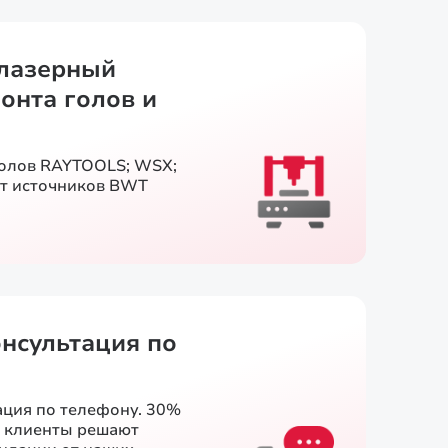
лазерный
онта голов и
голов RAYTOOLS; WSX;
т источников BWT
онсультация по
ация по телефону. 30%
и клиенты решают