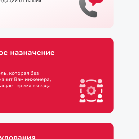
ендации от наших
ое назначение
ль, которая без
начит Вам инженера,
ращает время выезда
удования