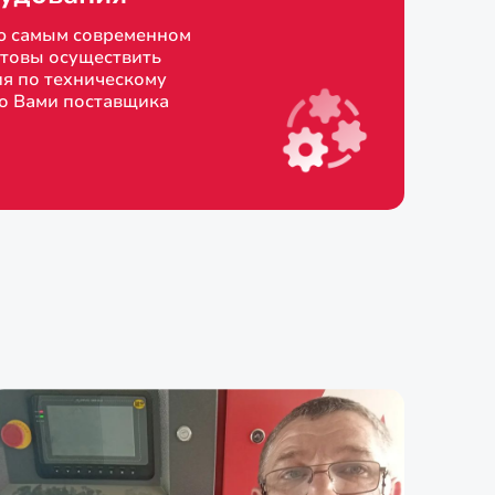
ю самым современном
товы осуществить
я по техническому
о Вами поставщика