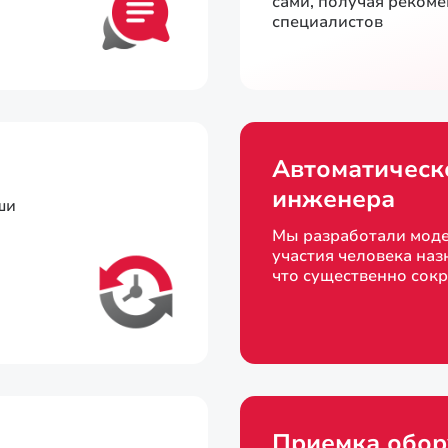
сами, получая реком
специалистов
Автоматическ
инженера
ши
Мы разработали моде
участия человека наз
что существенно сок
Приемка обор