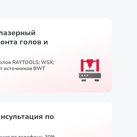
лазерный
онта голов и
голов RAYTOOLS; WSX;
т источников BWT
онсультация по