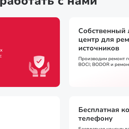
работать с нами
Собственный 
центр для рем
источников
х
с
Производим ремонт 
BOCI; BODOR и ремон
Бесплатная к
телефону