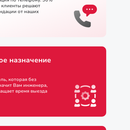
ация по телефону. 30%
и клиенты решают
ендации от наших
ое назначение
ль, которая без
начит Вам инженера,
ращает время выезда