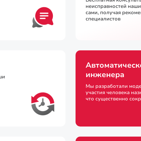
Бесплатная консульт
неисправностей наш
сами, получая реком
специалистов
Автоматическ
инженера
ши
Мы разработали моде
участия человека наз
что существенно сок