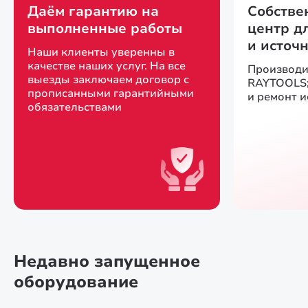
Даём гарантию на
Собстве
выполненные работы
центр д
и источ
Наши клиенты уверенны в
качестве наших услуг. На все
Производи
выезды заключаем договор с
RAYTOOLS;
прописанными гарантийными
и ремонт 
обязательствами
Недавно запущенное
оборудование