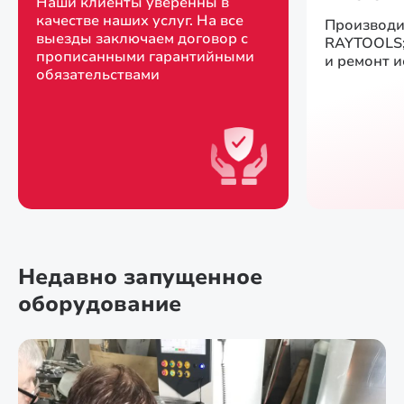
Наши клиенты уверенны в
качестве наших услуг. На все
Производи
выезды заключаем договор с
RAYTOOLS;
прописанными гарантийными
и ремонт 
обязательствами
Недавно запущенное
оборудование