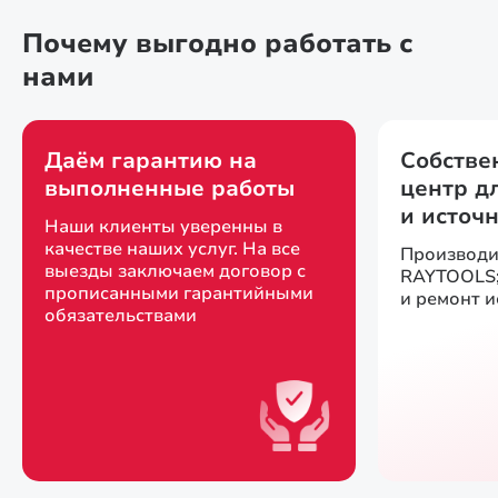
Почему выгодно работать с
нами
Даём гарантию на
Собстве
выполненные работы
центр д
и источ
Наши клиенты уверенны в
качестве наших услуг. На все
Производи
выезды заключаем договор с
RAYTOOLS;
прописанными гарантийными
и ремонт 
обязательствами