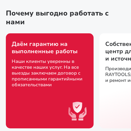
Почему выгодно работать с
нами
Даём гарантию на
Собстве
выполненные работы
центр д
и источ
Наши клиенты уверенны в
качестве наших услуг. На все
Производи
выезды заключаем договор с
RAYTOOLS;
прописанными гарантийными
и ремонт 
обязательствами