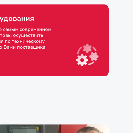
удования
ю самым современном
товы осуществить
я по техническому
о Вами поставщика