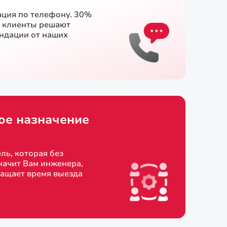
ация по телефону. 30%
и клиенты решают
ендации от наших
ое назначение
ль, которая без
начит Вам инженера,
ращает время выезда