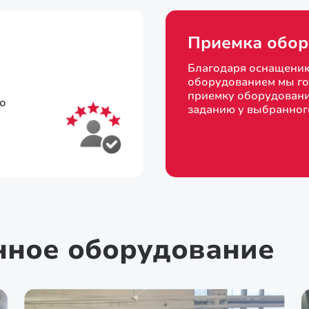
Приемка обор
Благодаря оснащени
оборудованием мы го
приемку оборудовани
то
заданию у выбранног
нное оборудование