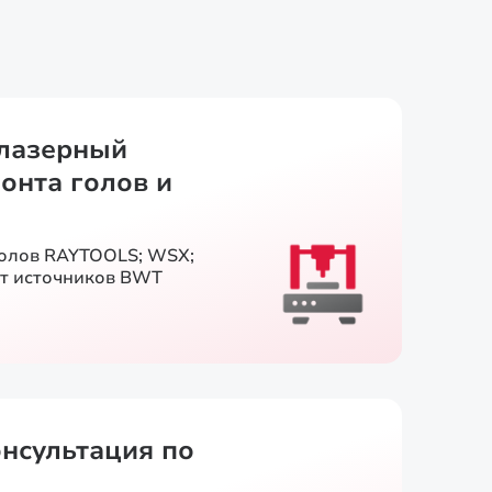
лазерный
онта голов и
голов RAYTOOLS; WSX;
т источников BWT
онсультация по