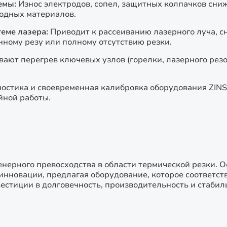
емы:
Износ электродов, сопел, защитных колпачков сни
ходных материалов.
еме лазера:
Приводит к рассеиванию лазерного луча, с
енному резу или полному отсутствию резки.
ают перегрев ключевых узлов (горелки, лазерного резон
ностика и своевременная калибровка оборудования ZI
йной работы.
енерного превосходства в области термической резки. 
инновации, предлагая оборудование, которое соответс
стиции в долговечность, производительность и стабиль