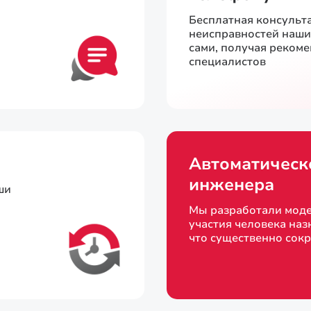
Бесплатная консульт
неисправностей наш
сами, получая реком
специалистов
Автоматическ
инженера
ши
Мы разработали моде
участия человека наз
что существенно сок