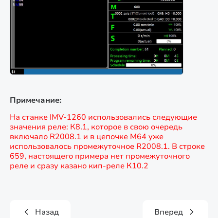
Примечание:
На станке IMV-1260 использовались следующие
значения реле: К8.1, которое в свою очередь
включало R2008.1 и в цепочке М64 уже
использовалось промежуточное R2008.1. В строке
659, настоящего примера нет промежуточного
реле и сразу казано кип-реле К10.2
Назад
Вперед