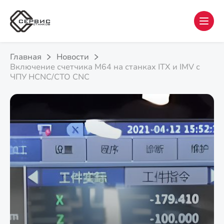
Главная
Новости
Включение счетчика М64 на станках ITX и IMV с
ЧПУ HCNC/CTO CNC