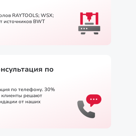
голов RAYTOOLS; WSX;
т источников BWT
онсультация по
ация по телефону. 30%
и клиенты решают
ендации от наших