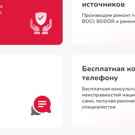
источников
х
с
Производим ремонт 
BOCI; BODOR и ремон
Бесплатная к
телефону
Бесплатная консульт
неисправностей наш
сами, получая реком
специалистов