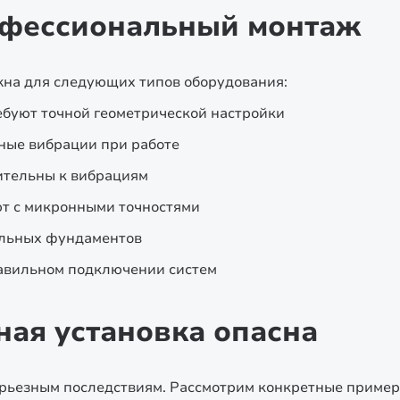
офессиональный монтаж
жна для следующих типов оборудования:
буют точной геометрической настройки
ные вибрации при работе
ительны к вибрациям
т с микронными точностями
альных фундаментов
авильном подключении систем
ная установка опасна
рьезным последствиям. Рассмотрим конкретные пример