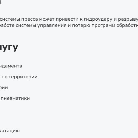
й
истемы пресса может привести к гидроудару и разрыву
работе системы управления и потерю программ обработк
лугу
ундамента
 по территории
рии
 пневматики
луатацию